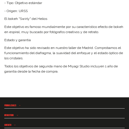
- Tipo: Objetivo estándar
- Origen: URSS
El bokeh "Swirly" del Helios
Este objetivo es famoso mundialmente por su característico efecto de bokeh
en espiral, muy buscado por fotógrafos creativos y de retrato.
Estado y garantía
Este objetivo ha sido revisado en nuestro taller de Madrid. Comprobamos el
funcionamiento del diafragma, la suavidad del enfoque y el estado óptico de
los cristales.
Todos los objetivos de segunda mano de Miyagi Studio incluyen 1 año de
garantía desde la fecha de compra.
Páginas legales
Miyagi Studio
Contacto