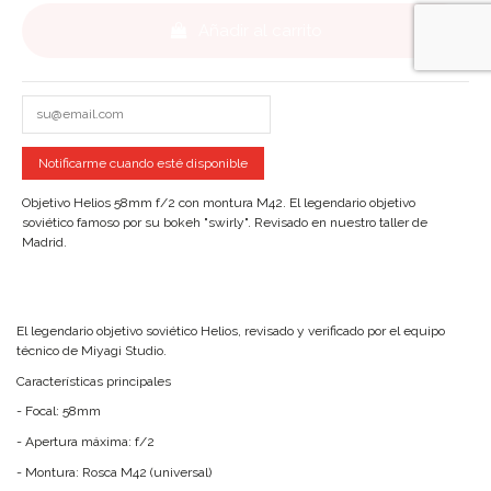
Añadir al carrito
Objetivo Helios 58mm f/2 con montura M42. El legendario objetivo
soviético famoso por su bokeh "swirly". Revisado en nuestro taller de
Madrid.
El legendario objetivo soviético Helios, revisado y verificado por el equipo
técnico de Miyagi Studio.
Características principales
- Focal: 58mm
- Apertura máxima: f/2
- Montura: Rosca M42 (universal)